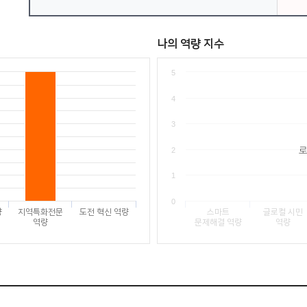
나의 역량 지수
5
4
3
2
1
0
량
지역특화전문
도전 혁신 역량
스마트
글로컬 시민
역량
문제해결 역량
역량