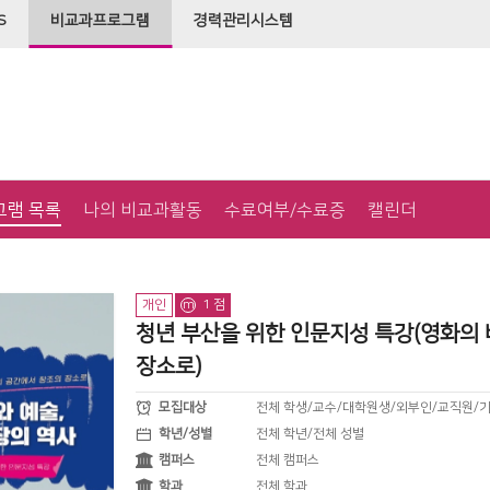
S
비교과프로그램
경력관리시스템
그램 목록
나의 비교과활동
수료여부/수료증
캘린더
개인
1 점
m
청년 부산을 위한 인문지성 특강(영화의
장소로)
전체 학생/교수/대학원생/외부인/교직원/
모집대상
전체 학년/전체 성별
학년/성별
전체 캠퍼스
캠퍼스
전체 학과
학과