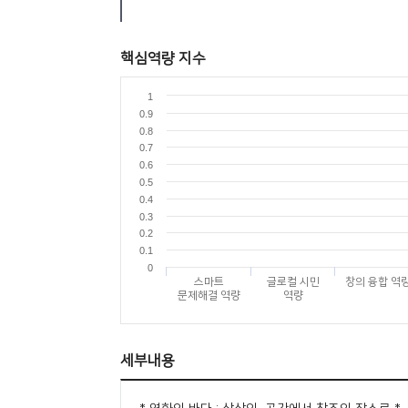
핵심역량 지수
1
0.9
0.8
0.7
0.6
0.5
0.4
0.3
0.2
0.1
0
스마트
글로컬 시민
창의 융합 역
문제해결 역량
역량
세부내용